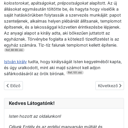
kolostorokat
,
apátságokat
,
prépostságokat
alapított. Az új
állásokat egymásután töltötte be, és hagyta hogy viselőik a
saját hatáskörükben folytassák a szervezés munkáját: papot
szenteljenek, alkalmas helyen plébániát állítsanak, templomot
építsenek, és a lakossággal közvetlen érintkezésbe lépjenek.
Az anyagi alapot a király adta, aki bőkezűen juttatott az
egyháznak. Törvénybe foglalta a kötelező tizedfizetést is az
egyház számára. Tíz-tíz falunak templomot kellett építenie.
Ref, 88-89. old.
István király
tudta, hogy királyságát Isten kegyelméből kapta,
és úgy uralkodott, mint aki majd számot kell adjon
sáfárkodásáról az örök bírónak.
Ref, 101. old.
Előző cikk: Az Árpádok első százada (907-997)
Következő cikk:
Előző
Következő
Kedves Látogatónk!
Isten hozott az oldalunkon!
Célunk Erdély és az erdélyi magyarság múltját és