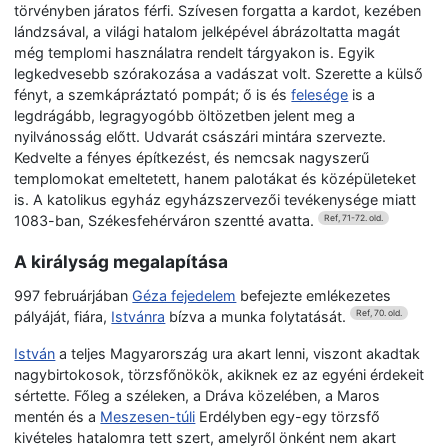
törvényben járatos férfi. Szívesen forgatta a kardot, kezében
lándzsával, a világi hatalom jelképével ábrázoltatta magát
még templomi használatra rendelt tárgyakon is. Egyik
legkedvesebb szórakozása a vadászat volt. Szerette a külső
fényt, a szemkápráztató pompát; ő is és
felesége
is a
legdrágább, legragyogóbb öltözetben jelent meg a
nyilvánosság előtt. Udvarát császári mintára szervezte.
Kedvelte a fényes építkezést, és nemcsak nagyszerű
templomokat emeltetett, hanem palotákat és középületeket
is. A katolikus egyház egyházszervezői tevékenysége miatt
1083-ban, Székesfehérváron szentté avatta.
Ref, 71-72. old.
A királyság megalapítása
997 februárjában
Géza fejedelem
befejezte emlékezetes
pályáját, fiára,
Istvánra
bízva a munka folytatását.
Ref, 70. old.
István
a teljes Magyarország ura akart lenni, viszont akadtak
nagybirtokosok, törzsfőnökök, akiknek ez az egyéni érdekeit
sértette. Főleg a széleken, a Dráva közelében, a Maros
mentén és a
Meszesen-túli
Erdélyben egy-egy törzsfő
kivételes hatalomra tett szert, amelyről önként nem akart