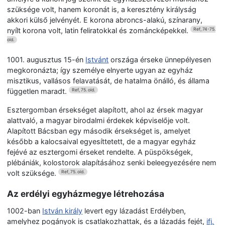
szüksége volt, hanem koronát is, a keresztény királyság
akkori külső jelvényét. E korona abroncs-alakú, színarany,
nyílt korona volt, latin feliratokkal és zománcképekkel.
Ref, 74-75.
old.
1001. augusztus 15-én
Istvánt
országa érseke ünnepélyesen
megkoronázta; így személye elnyerte ugyan az egyház
misztikus, vallásos felavatását, de hatalma önálló, és állama
független maradt.
Ref, 75. old.
Esztergomban érsekséget alapított, ahol az érsek magyar
alattvaló, a magyar birodalmi érdekek képviselője volt.
Alapított Bácsban egy második érsekséget is, amelyet
később a kalocsaival egyesíttetett, de a magyar egyház
fejévé az esztergomi érseket rendelte. A püspökségek,
plébániák, kolostorok alapításához senki beleegyezésére nem
volt szüksége.
Ref, 75. old.
Az erdélyi egyházmegye létrehozása
1002-ban
István király
levert egy lázadást Erdélyben,
amelyhez pogányok is csatlakozhattak, és a lázadás fejét,
ifj.