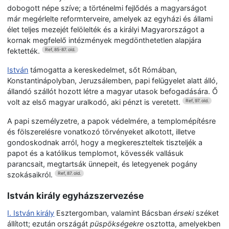
dobogott népe szíve; a történelmi fejlődés a magyarságot
már megérlelte reformterveire, amelyek az egyházi és állami
élet teljes mezejét felölelték és a királyi Magyarországot a
kornak megfelelő intézmények megdönthetetlen alapjára
fektették.
Ref, 85-87. old.
István
támogatta a kereskedelmet, sőt Rómában,
Konstantinápolyban, Jeruzsálemben, papi felügyelet alatt álló,
állandó szállót hozott létre a magyar utasok befogadására. Ő
volt az első magyar uralkodó, aki pénzt is veretett.
Ref, 97. old.
A papi személyzetre, a papok védelmére, a templomépítésre
és fölszerelésre vonatkozó törvényeket alkotott, illetve
gondoskodnak arról, hogy a megkereszteltek tiszteljék a
papot és a katólikus templomot, kövessék vallásuk
parancsait, megtartsák ünnepeit, és letegyenek pogány
szokásaikról.
Ref, 87. old.
István király egyházszervezése
I. István király
Esztergomban, valamint Bácsban
érseki
széket
állított; ezután országát
püspökségekre
osztotta, amelyekben