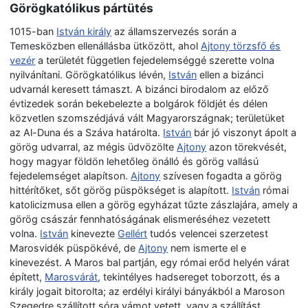
Görögkatólikus pártütés
1015-ban
István király
az államszervezés során a
Temesközben ellenállásba ütközött, ahol
Ajtony törzsfő és
vezér
a területét független fejedelemséggé szerette volna
nyilvánítani. Görögkatólikus lévén,
István
ellen a bizánci
udvarnál keresett támaszt. A bizánci birodalom az előző
évtizedek során bekebelezte a bolgárok földjét és délen
közvetlen szomszédjává vált Magyarországnak; területüket
az Al-Duna és a Száva határolta.
István
bár jó viszonyt ápolt a
görög udvarral, az mégis üdvözölte
Ajtony
azon törekvését,
hogy magyar földön lehetőleg önálló és görög vallású
fejedelemséget alapítson.
Ajtony
szívesen fogadta a görög
hittérítőket, sőt görög püspökséget is alapított.
István
római
katolicizmusa ellen a görög egyházat tűzte zászlajára, amely a
görög császár fennhatóságának elismeréséhez vezetett
volna.
István
kinevezte
Gellért
tudós velencei szerzetest
Marosvidék püspökévé, de
Ajtony
nem ismerte el e
kinevezést. A Maros bal partján, egy római erőd helyén várat
épített,
Marosvárát
, tekintélyes hadsereget toborzott, és a
király jogait bitorolta; az erdélyi királyi bányákból a Maroson
Szegedre szállított sóra vámot vetett, vagy a szállítást