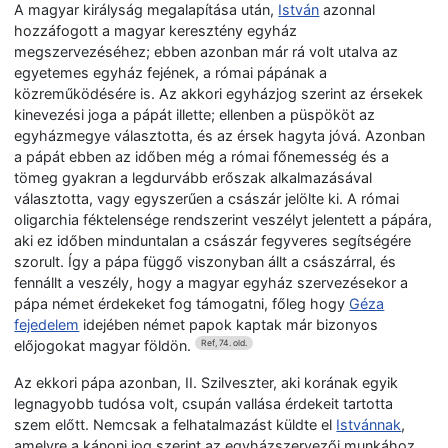
A magyar királyság megalapítása után,
István
azonnal
hozzáfogott a magyar keresztény egyház
megszervezéséhez; ebben azonban már rá volt utalva az
egyetemes egyház fejének, a római pápának a
közreműködésére is. Az akkori egyházjog szerint az érsekek
kinevezési joga a pápát illette; ellenben a püspököt az
egyházmegye választotta, és az érsek hagyta jóvá. Azonban
a pápát ebben az időben még a római főnemesség és a
tömeg gyakran a legdurvább erőszak alkalmazásával
választotta, vagy egyszerűen a császár jelölte ki. A római
oligarchia féktelensége rendszerint veszélyt jelentett a pápára,
aki ez időben minduntalan a császár fegyveres segítségére
szorult. Így a pápa függő viszonyban állt a császárral, és
fennállt a veszély, hogy a magyar egyház szervezésekor a
pápa német érdekeket fog támogatni, főleg hogy
Géza
fejedelem
idejében német papok kaptak már bizonyos
előjogokat magyar földön.
Ref, 74. old.
Az ekkori pápa azonban, II. Szilveszter, aki korának egyik
legnagyobb tudósa volt, csupán vallása érdekeit tartotta
szem előtt. Nemcsak a felhatalmazást küldte el
Istvánnak
,
amelyre a kánoni jog szerint az egyházszervezői munkához