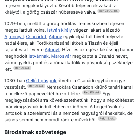
teljesen megakadályozta. Később teljesen elszakadt a
királytól, a görög császár hűbéresévé válva.
Ref, 78-79. old.
1029-ben, mielőtt a görög hódítás Temesközben teljesen
megszilárdult volna,
István király
végezni akart a lázadó
Ajtonnyal
.
Csanádot
,
Ajtony
egyik elpártolt hívét helyezte
hadai élére, aki Törökkanizsánál átkelt a Tiszán és éjjeli
rajtaütéssel leverte
Ajtonyt
. Hívei és az egész lakósság hamar
meghódolt
Istvánnak
.
Marosvár
megkapta a
Csanád
nevet,
vármegyeközpont és a római katólikus püspökség székhelye
lett.
Ref, 79. old.
1030-ban
Gellért püspök
átvette a Csanádi egyházmegye
vezetését.
Nemsokára Csanádon kitűnő tanári karral
Ref, 79. old.
rendelkező papneveldét hozott létre.
Egy
Ref, 115. old.
megjegyzéséből arra következtethetünk, hogy a népköltészet
már virágzásnak indult ebben az időben. A hegedűsök és
lantosok a szerelemről és a nemzeti nagyságról énekeltek, de
sajnos semmi nem maradt ránk e művekből.
Ref, 116. old.
Birodalmak szövetsége