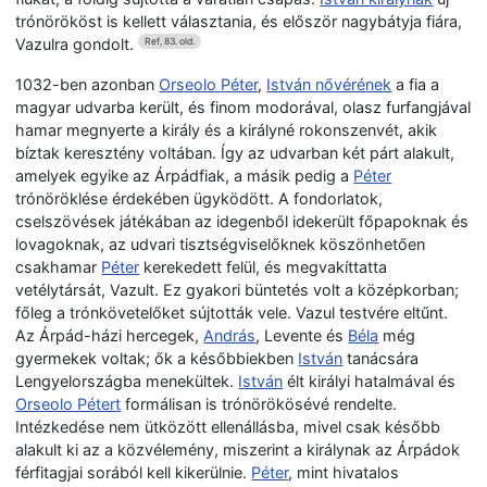
trónörököst is kellett választania, és először nagybátyja fiára,
Vazulra gondolt.
Ref, 83. old.
1032-ben azonban
Orseolo Péter
,
István nővérének
a fia a
magyar udvarba került, és finom modorával, olasz furfangjával
hamar megnyerte a király és a királyné rokonszenvét, akik
bíztak keresztény voltában. Így az udvarban két párt alakult,
amelyek egyike az Árpádfiak, a másik pedig a
Péter
trónöröklése érdekében ügyködött. A fondorlatok,
cselszövések játékában az idegenből idekerült főpapoknak és
lovagoknak, az udvari tisztségviselőknek köszönhetően
csakhamar
Péter
kerekedett felül, és megvakíttatta
vetélytársát, Vazult. Ez gyakori büntetés volt a középkorban;
főleg a trónkövetelőket sújtották vele. Vazul testvére eltűnt.
Az Árpád-házi hercegek,
András
, Levente és
Béla
még
gyermekek voltak; ők a későbbiekben
István
tanácsára
Lengyelországba menekültek.
István
élt királyi hatalmával és
Orseolo Pétert
formálisan is trónörökösévé rendelte.
Intézkedése nem ütközött ellenállásba, mivel csak később
alakult ki az a közvélemény, miszerint a királynak az Árpádok
férfitagjai sorából kell kikerülnie.
Péter
, mint hivatalos