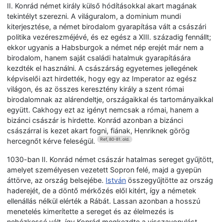
II. Konrád német király külső hódításokkal akart magának
tekintélyt szerezni. A világuralom, a dominium mundi
kiterjesztése, a német birodalom gyarapítása vált a császári
politika vezéreszméjévé, és ez egész a XIII. századig fennállt;
ekkor ugyanis a Habsburgok a német nép erejét már nem a
birodalom, hanem saját családi hatalmuk gyarapítására
kezdték el használni. A császárság egyetemes jellegének
képviselői azt hirdették, hogy egy az Imperator az egész
világon, és az összes keresztény király a szent római
birodalomnak az alárendeltje, országaikkal és tartományaikkal
együtt. Cakhogy ezt az igényt nemcsak a római, hanem a
bizánci császár is hirdette. Konrád azonban a bizánci
császárral is kezet akart fogni, fiának, Henriknek görög
hercegnőt kérve feleségül.
Ref, 80-81. old.
1030-ban II. Konrád német császár hatalmas sereget gyűjtött,
amelyet személyesen vezetett Sopron felé, majd a gyepün
áttörve, az ország belsejébe.
István
összegyűjtötte az ország
haderejét, de a döntő mérkőzés elől kitért, így a németek
ellenállás nélkül elérték a Rábát. Lassan azonban a hosszú
menetelés kimerítette a sereget és az élelmezés is
nehézkessé vált, így Konrád megkezdte a visszavonulást.