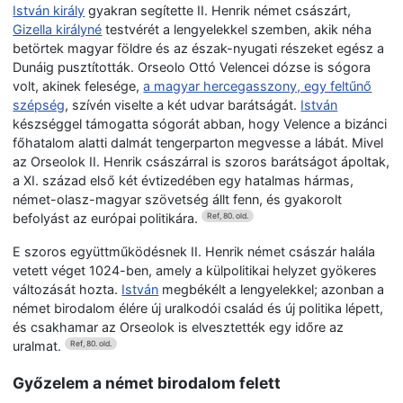
István király
gyakran segítette II. Henrik német császárt,
Gizella királyné
testvérét a lengyelekkel szemben, akik néha
betörtek magyar földre és az észak-nyugati részeket egész a
Dunáig pusztították. Orseolo Ottó Velencei dózse is sógora
volt, akinek felesége,
a magyar hercegasszony, egy feltűnő
szépség
, szívén viselte a két udvar barátságát.
István
készséggel támogatta sógorát abban, hogy Velence a bizánci
főhatalom alatti dalmát tengerparton megvesse a lábát. Mivel
az Orseolok II. Henrik császárral is szoros barátságot ápoltak,
a XI. század első két évtizedében egy hatalmas hármas,
német-olasz-magyar szövetség állt fenn, és gyakorolt
befolyást az európai politikára.
Ref, 80. old.
E szoros együttműködésnek II. Henrik német császár halála
vetett véget 1024-ben, amely a külpolitikai helyzet gyökeres
változását hozta.
István
megbékélt a lengyelekkel; azonban a
német birodalom élére új uralkodói család és új politika lépett,
és csakhamar az Orseolok is elvesztették egy időre az
uralmat.
Ref, 80. old.
Győzelem a német birodalom felett