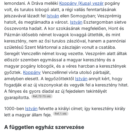
lemondani. A Dráva melléki
Koppány (Kupa) vezér
pogány
volt, és turulos lobogó alatt, a régi vallás fenntartásának
jelszavával lázadt fel
István
ellen Somogyban; Veszprémig
hatolt, és megtámadta a várost.
István
Esztergomban sietve
összevonta hadait. A kor szokásának megfelelően, Hont és
Pázmán idősebb német lovagok lovaggá üttették, és mint
keresztény, nem az ősi turulos zászlóval, hanem a pannóniai
születésű Szent Mártonnal a zászlaján vonult a csatába.
Seregét Venczellin német lovag vezette. Veszprém alatt álltak
először szemben egymással a magyar keresztény és a
magyar pogány lobogók, és a véres harcban a keresztények
győztek.
Koppány
Venczellinnel vívta utolsó párbaját,
amelyben elesett. A legyőzöttektől
István
annyit kért, hogy
fogadják el az új viszonyokat és vegyék fel a keresztény hitet.
A fényes és gyors diadal az új fejedelem tekintélyét
gyarapította.
Ref, 72-73. old.
1000-ben
István
felvette a királyi címet; így keresztény király
lett a magyar állam feje.
Ref, 1. old.
A független egyház szervezése