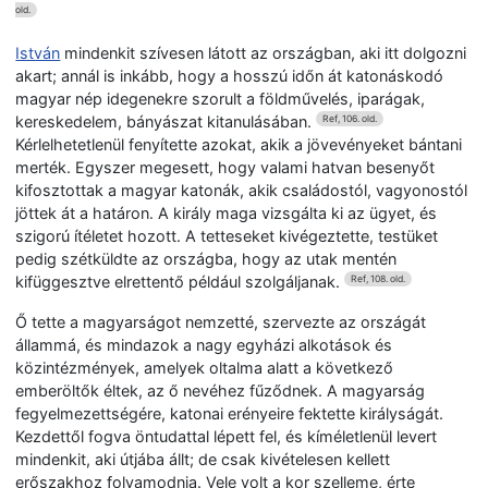
old.
István
mindenkit szívesen látott az országban, aki itt dolgozni
akart; annál is inkább, hogy a hosszú időn át katonáskodó
magyar nép idegenekre szorult a földművelés, iparágak,
kereskedelem, bányászat kitanulásában.
Ref, 106. old.
Kérlelhetetlenül fenyítette azokat, akik a jövevényeket bántani
merték. Egyszer megesett, hogy valami hatvan besenyőt
kifosztottak a magyar katonák, akik családostól, vagyonostól
jöttek át a határon. A király maga vizsgálta ki az ügyet, és
szigorú ítéletet hozott. A tetteseket kivégeztette, testüket
pedig szétküldte az országba, hogy az utak mentén
kifüggesztve elrettentő például szolgáljanak.
Ref, 108. old.
Ő tette a magyarságot nemzetté, szervezte az országát
állammá, és mindazok a nagy egyházi alkotások és
közintézmények, amelyek oltalma alatt a következő
emberöltők éltek, az ő nevéhez fűződnek. A magyarság
fegyelmezettségére, katonai erényeire fektette királyságát.
Kezdettől fogva öntudattal lépett fel, és kíméletlenül levert
mindenkit, aki útjába állt; de csak kivételesen kellett
erőszakhoz folyamodnia. Vele volt a kor szelleme, érte