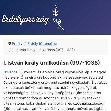
Erdély
Erdély történelme
I. István király uralkodása (997-1038)
I. István király uralkodása (997-1038)
Istvánnal
új szellemi és erkölcsi világ képviselője lép a magyar
nép élére. Ő az első uralkodónk, aki kereszténynek született
és szigorú keresztény értékrend szerint nevelkedett. Életrajzát
szerzetesek örökítették meg, alázatáról, kegyességéről,
vallásosságáról beszélve, egyéniségének a jámbor, ájtatos
vonásait domborítva ki. Azonban István király ugyanakkor
vitéz katona, bölcs diplomata, politikai és szocziálgazdasági
újító, hatalmas államszervező is volt; tanult, művelt és jogban,