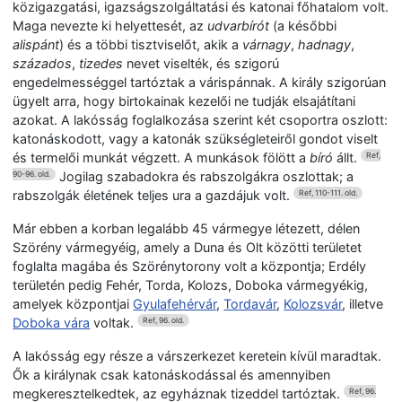
közigazgatási, igazságszolgáltatási és katonai főhatalom volt.
Maga nevezte ki helyettesét, az
udvarbírót
(a későbbi
alispánt
) és a többi tisztviselőt, akik a
várnagy
,
hadnagy
,
százados
,
tizedes
nevet viselték, és szigorú
engedelmességgel tartóztak a várispánnak. A király szigorúan
ügyelt arra, hogy birtokainak kezelői ne tudják elsajátítani
azokat. A lakósság foglalkozása szerint két csoportra oszlott:
katonáskodott, vagy a katonák szükségleteiről gondot viselt
és termelői munkát végzett. A munkások fölött a
bíró
állt.
Ref,
Jogilag szabadokra és rabszolgákra oszlottak; a
90-96. old.
rabszolgák életének teljes ura a gazdájuk volt.
Ref, 110-111. old.
Már ebben a korban legalább 45 vármegye létezett, délen
Szörény vármegyéig, amely a Duna és Olt közötti területet
foglalta magába és Szörénytorony volt a központja; Erdély
területén pedig Fehér, Torda, Kolozs, Doboka vármegyékig,
amelyek központjai
Gyulafehérvár
,
Tordavár
,
Kolozsvár
, illetve
Doboka vára
voltak.
Ref, 96. old.
A lakósság egy része a várszerkezet keretein kívül maradtak.
Ők a királynak csak katonáskodással és amennyiben
megkeresztelkedtek, az egyháznak tizeddel tartóztak.
Ref, 96.