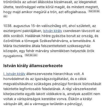
trónörökös az udvari állásokba bizalmasait, az idegeneket
ültette, testőrséggel vette körül magát, és mindent megtett,
hogy majd amikor megürül a trón, azt elfoglalhassa.
Ref, 83-84.
old.
1038. augusztus 15-én valószínűleg ott, ahol született, az
esztergomi palotájában,
István király
csendesen távozott az
élők sorából. Halálának hírére gyászba borult az ország, és
özönlöttek a tömegek Székesfehérvárra, a temetésére. A
Mária tiszteletére általa felszentteltetett székesegyház
közepén, egy fehér márvány síremlékben helyezték örök
nyugalomra.
Ref, 84. old.
István király államszerkezete
I. István király
államszervezete hierarchikus volt. A
honvédelmet és az igazságszolgáltatást, és e célok
megvalósításához szükséges pénzügyi források biztosítását
tekintette legfontosabb feladatának. A régi várszerkezetet
kiterjesztette egyéb lakott vidékekre is, amelyek azelőtt nem
voltak a várispánságok keretébe vonva. Élükön a királyi
várispán
állt, aki a vármegye területén a pénzügyi,