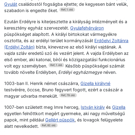
Gyulát
családostól fogságba ejtette; de kegyesen bánt velük,
szabadon is engedte őket.
Ref, 1. old.
Ezután Erdélyre is kiterjesztette a királyság intézményeit és a
keresztény egyház szervezetét.
Gyulafehérváron
püspökséget alapított. A királyi birtokokat vármegyékre
osztotta, és az erdélyi terület kormányzását
Erdőelvi Zoltánra
(Erdélyi Zoltán)
bízta, kinevezve az első királyi vajdának. A
vajda
szláv eredetű szó és vezért jelent. A vajda Erdélyben az
első ember, aki katonai, bírói és közigazgatási funkcionárius
volt egy személyben.
Később püspökségei számát
Ref, 1. old.
tovább növelte Erdélyben,
Erdélyi egyházmegye
néven.
1003-ban II. Henrik német császárra,
Gizella királyné
testvérére, öccse, Bruno fegyvert fogott, ezért a császár a
magyar udvarba menekült.
Ref, 79. old.
1007-ben született meg Imre herceg,
István király
és
Gizella
egyetlen felnőttkort megért gyermeke, aki nagy műveltségű
papok, mint például
Gellért püspök
, és lovagok felügyelete
alatt nevelkedett.
Ref, 82. old.