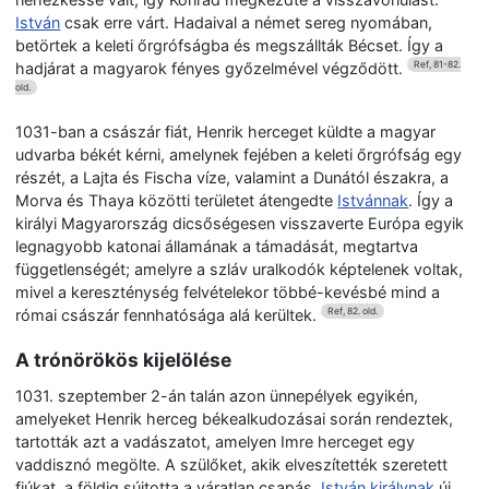
István
csak erre várt. Hadaival a német sereg nyomában,
betörtek a keleti őrgrófságba és megszállták Bécset. Így a
hadjárat a magyarok fényes győzelmével végződött.
Ref, 81-82.
old.
1031-ban a császár fiát, Henrik herceget küldte a magyar
udvarba békét kérni, amelynek fejében a keleti őrgrófság egy
részét, a Lajta és Fischa víze, valamint a Dunától északra, a
Morva és Thaya közötti területet átengedte
Istvánnak
. Így a
királyi Magyarország dicsőségesen visszaverte Európa egyik
legnagyobb katonai államának a támadását, megtartva
függetlenségét; amelyre a szláv uralkodók képtelenek voltak,
mivel a kereszténység felvételekor többé-kevésbé mind a
római császár fennhatósága alá kerültek.
Ref, 82. old.
A trónörökös kijelölése
1031. szeptember 2-án talán azon ünnepélyek egyikén,
amelyeket Henrik herceg békealkudozásai során rendeztek,
tartották azt a vadászatot, amelyen Imre herceget egy
vaddisznó megölte. A szülőket, akik elveszítették szeretett
fiúkat, a földig sújtotta a váratlan csapás.
István királynak
új