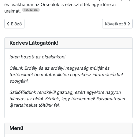
és csakhamar az Orseolok is elvesztették egy időre az
uralmat.
Ref, 80. old.
Előző cikk: Árpád magyar fejedelem
Következő cikk:
Előző
Következő
Kedves Látogatónk!
Isten hozott az oldalunkon!
Célunk Erdély és az erdélyi magyarság múltját és
történelmét bemutatni, illetve naprakész információkkal
szolgálni.
Szülőföldünk rendkívül gazdag, ezért egyelőre nagyon
hiányos az oldal. Kérünk, légy türelemmel! Folyamatosan
új tartalmakat töltünk fel.
Menü