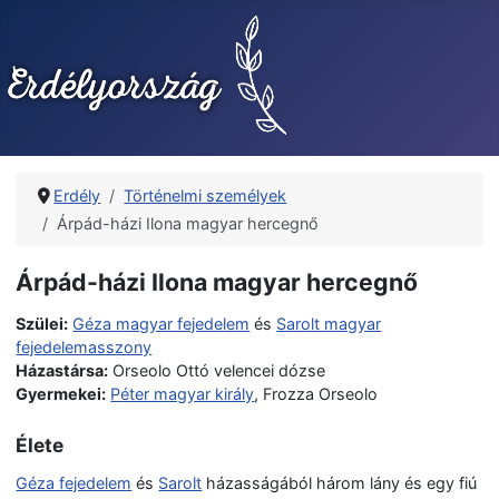
Erdély
Történelmi személyek
Árpád-házi Ilona magyar hercegnő
Árpád-házi Ilona magyar hercegnő
Szülei:
Géza magyar fejedelem
és
Sarolt magyar
fejedelemasszony
Házastársa:
Orseolo Ottó velencei dózse
Gyermekei:
Péter magyar király
, Frozza Orseolo
Élete
Géza fejedelem
és
Sarolt
házasságából három lány és egy fiú