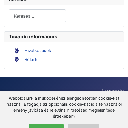
Keresés...
További információk
Hivatkozások
Rólunk
Adatvédelmi
irányelvek
Weboldalunk a működéséhez elengedhetetlen cookie-kat
használ. Elfogadja az opcionális cookie-kat is a felhasználói
Felhasználási
élmény javítása és releváns hirdetések megjelenítése
Szerzői jog: © 2026 Bizonyos jogok fenntartva.
feltételek
érdekében?
A weboldalon található tartalom nem kereskedelmi
Impresszum
célokra szabadon felhasználható, feltéve, hogy
Kapcsolat
megfelelő forrásmegjelölést és linket biztosítanak az