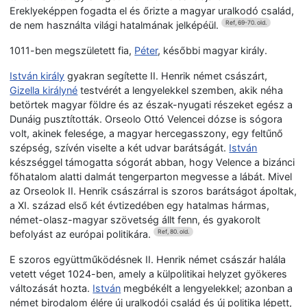
Ereklyeképpen fogadta el és őrizte a magyar uralkodó család,
de nem használta világi hatalmának jelképéül.
Ref, 69-70. old.
1011-ben megszületett fia,
Péter
, későbbi magyar király.
István király
gyakran segítette II. Henrik német császárt,
Gizella királyné
testvérét a lengyelekkel szemben, akik néha
betörtek magyar földre és az észak-nyugati részeket egész a
Dunáig pusztították. Orseolo Ottó Velencei dózse is sógora
volt, akinek felesége, a magyar hercegasszony, egy feltűnő
szépség, szívén viselte a két udvar barátságát.
István
készséggel támogatta sógorát abban, hogy Velence a bizánci
főhatalom alatti dalmát tengerparton megvesse a lábát. Mivel
az Orseolok II. Henrik császárral is szoros barátságot ápoltak,
a XI. század első két évtizedében egy hatalmas hármas,
német-olasz-magyar szövetség állt fenn, és gyakorolt
befolyást az európai politikára.
Ref, 80. old.
E szoros együttműködésnek II. Henrik német császár halála
vetett véget 1024-ben, amely a külpolitikai helyzet gyökeres
változását hozta.
István
megbékélt a lengyelekkel; azonban a
német birodalom élére új uralkodói család és új politika lépett,