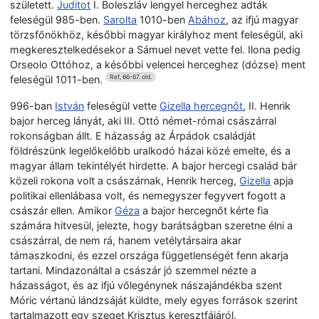
született.
Juditot
I. Boleszláv lengyel herceghez adták
feleségül 985-ben.
Sarolta
1010-ben
Abához
, az ifjú magyar
törzsfőnökhöz, későbbi magyar királyhoz ment feleségül, aki
megkeresztelkedésekor a Sámuel nevet vette fel. Ilona pedig
Orseolo Ottóhoz, a későbbi velencei herceghez (dózse) ment
feleségül 1011-ben.
Ref, 66-67. old.
996-ban
István
feleségül vette
Gizella hercegnőt
, II. Henrik
bajor herceg lányát, aki III. Ottó német-római császárral
rokonságban állt. E házasság az Árpádok családját
földrészünk legelőkelőbb uralkodó házai közé emelte, és a
magyar állam tekintélyét hirdette. A bajor hercegi család bár
közeli rokona volt a császárnak, Henrik herceg,
Gizella
apja
politikai ellenlábasa volt, és nemegyszer fegyvert fogott a
császár ellen. Amikor
Géza
a bajor hercegnőt kérte fia
számára hitvesül, jelezte, hogy barátságban szeretne élni a
császárral, de nem rá, hanem vetélytársaira akar
támaszkodni, és ezzel országa függetlenségét fenn akarja
tartani. Mindazonáltal a császár jó szemmel nézte a
házasságot, és az ifjú vőlegénynek nászajándékba szent
Móric vértanú lándzsáját küldte, mely egyes források szerint
tartalmazott egy szeget Krisztus keresztfájáról.