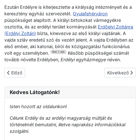
Ezután Erdélyre is kiterjesztette a királyság intézményeit és a
keresztény egyház szervezetét.
Gyulafehérváron
püspökséget alapított. A királyi birtokokat vármegyékre
osztotta, és az erdélyi terület kormányzását
Erdőelvi Zoltánra
(Erdélyi Zoltán)
bízta, kinevezve az első királyi vajdának. A
vajda
szláv eredetű szó és vezért jelent. A vajda Erdélyben az
első ember, aki katonai, bírói és közigazgatási funkcionárius
volt egy személyben.
Később püspökségei számát
Ref, 1. old.
tovább növelte Erdélyben,
Erdélyi egyházmegye
néven.
Előző cikk: Péter magyar király
Következő cikk: 
Előző
Következő
Kedves Látogatónk!
Isten hozott az oldalunkon!
Célunk Erdély és az erdélyi magyarság múltját és
történelmét bemutatni, illetve naprakész információkkal
szolgálni.