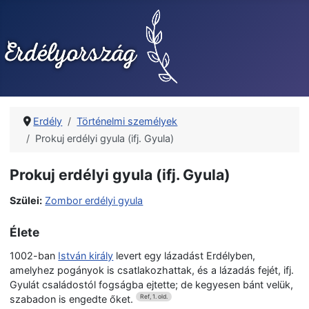
Erdély
Történelmi személyek
Prokuj erdélyi gyula (ifj. Gyula)
Prokuj erdélyi gyula (ifj. Gyula)
Szülei:
Zombor erdélyi gyula
Élete
1002-ban
István király
levert egy lázadást Erdélyben,
amelyhez pogányok is csatlakozhattak, és a lázadás fejét, ifj.
Gyulát családostól fogságba ejtette; de kegyesen bánt velük,
szabadon is engedte őket.
Ref, 1. old.