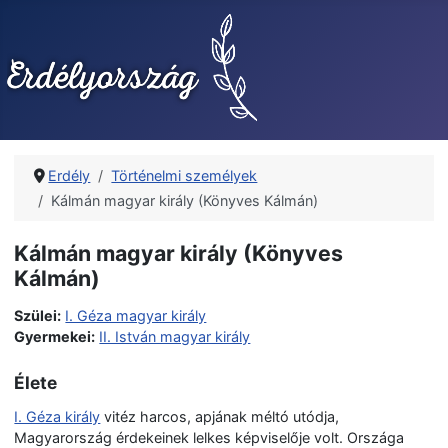
Erdély
Történelmi személyek
Kálmán magyar király (Könyves Kálmán)
Kálmán magyar király (Könyves
Kálmán)
Szülei:
I. Géza magyar király
Gyermekei:
II. István magyar király
Élete
I. Géza király
vitéz harcos, apjának méltó utódja,
Magyarország érdekeinek lelkes képviselője volt. Országa