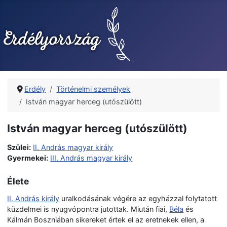
Erdély
Történelmi személyek
István magyar herceg (utószülött)
István magyar herceg (utószülött)
Szülei:
II. András magyar király
Gyermekei:
III. András magyar király
Élete
II. András király
uralkodásának végére az egyházzal folytatott
küzdelmei is nyugvópontra jutottak. Miután fiai,
Béla
és
Kálmán Boszniában sikereket értek el az eretnekek ellen, a