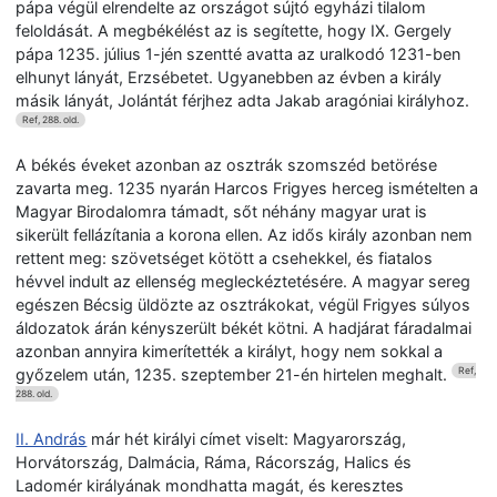
pápa végül elrendelte az országot sújtó egyházi tilalom
feloldását. A megbékélést az is segítette, hogy IX. Gergely
pápa 1235. július 1-jén szentté avatta az uralkodó 1231-ben
elhunyt lányát, Erzsébetet. Ugyanebben az évben a király
másik lányát, Jolántát férjhez adta Jakab aragóniai királyhoz.
Ref, 288. old.
A békés éveket azonban az osztrák szomszéd betörése
zavarta meg. 1235 nyarán Harcos Frigyes herceg ismételten a
Magyar Birodalomra támadt, sőt néhány magyar urat is
sikerült fellázítania a korona ellen. Az idős király azonban nem
rettent meg: szövetséget kötött a csehekkel, és fiatalos
hévvel indult az ellenség megleckéztetésére. A magyar sereg
egészen Bécsig üldözte az osztrákokat, végül Frigyes súlyos
áldozatok árán kényszerült békét kötni. A hadjárat fáradalmai
azonban annyira kimerítették a királyt, hogy nem sokkal a
győzelem után, 1235. szeptember 21-én hirtelen meghalt.
Ref,
288. old.
II. András
már hét királyi címet viselt: Magyarország,
Horvátország, Dalmácia, Ráma, Rácország, Halics és
Ladomér királyának mondhatta magát, és keresztes