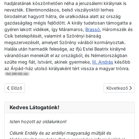
hadjáratának köszönhetően néha a jeruzsálemi királynak is
nevezték. Ellentmondásos, belső viszályoktól terhes
birodalmat hagyott hátra, de uralkodása alatt az ország
gazdaságilag mégis fejlődött. A király tudatosan támogatta a
gyéren lakott vidékek, így Máramaros,
Brassó
, Háromszék és
Csík betelepítését, valamint a Szörényi bánság
megszervezését, amelyet Szörény várából kormányoztak.
Halála után harmadik felesége, az ifjú Estei Beatrix királyné
várandósan menekült el az országból, és Németországban
szülte meg fiát, Istvánt, akinek gyermeke,
III. András
később
az Árpád-ház utolsó királyaként tért vissza a magyar trónra.
Ref, 289–292. old.
Előző cikk: IV. István magyar király
Következő cikk:
Előző
Következő
Kedves Látogatónk!
Isten hozott az oldalunkon!
Célunk Erdély és az erdélyi magyarság múltját és