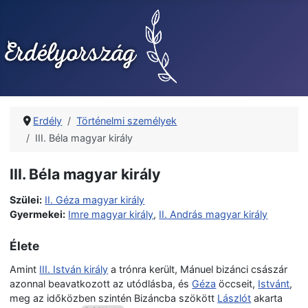
Erdély
Történelmi személyek
III. Béla magyar király
III. Béla magyar király
Szülei:
II. Géza magyar király
Gyermekei:
Imre magyar király
,
II. András magyar király
Élete
Amint
III. István király
a trónra került, Mánuel bizánci császár
azonnal beavatkozott az utódlásba, és
Géza
öccseit,
Istvánt
,
meg az időközben szintén Bizáncba szökött
Lászlót
akarta