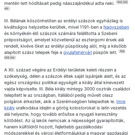
mentén tett hódításait pedig náaszajándékul adta neki.
Ref, 222.
old.
III. Bélának köszönhetően az erdélyi szászok egyházilag is
kiváltságos helyzetbe kerültek, mivel 1191-ben a
Nagyszeben
és környékén élő szászok számára felállította a Szebeni
prépostságot, amelyet közvetlenül az esztergomi érsek alá
rendelt, kivéve őket az erdélyi püspökség alól, míg a később
alapított szász telepek feje a
gyulafehérvári
püspök lett.
Ref,
246. old.
A XII. század végére az Erdélyi területek keleti részein a
székelység, délen a szászok éltek saját ispánjaik alatt, és az
egész országrész politikai egységét a király által kinevezett
vajda képviselte. III. Béla király mintegy 3000 osztrák családot
telepített le az országban, Itáliából pedig művelt olasz
polgárok érkeztek, akik a Szerémségben telepedtek le.
Imre
király
uralkodása idején a görög kolostorokat is latin vezetés
alá helyezte, hogy tovább erősítse a nyugati keresztény
kötődést. Az új lakók nemcsak a népességet gyarapították,
hanem külföldről hozott, fejlettebb gazdálkodási
módszereikkel és városi életformájukkal a magyar gazdasági