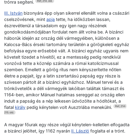
trónra segíteni.
Ref, 214. old.
III. István
bizonyára épp olyan sikerrel ellenállt volna a császári
cselszövésnek, mint
apja
tette, ha időközben lassan,
észrevétlenül a társadalom egy igen nagy részének
gondolkodásmódjában fordulat nem állt volna be. A bizánci
háborúk idején az ország déli vármegyéiben, különösen a
Kalocsa-Bács érseki tartomány területén a görögkeleti egyház
befolyása egyre erősebbé vált. A bizánci egyház ugyanis nem
követelt tizedet a híveitől, ez a mentesség pedig rendkívül
vonzóvá tette a köznép számára a római katolicizmussal
szemben. Emellett a görög rítus nem kényszerítette nőtlen
életre a papjait, így a latin szertartású papság egy része is
szívesen pártolt át a bizánci egyházhoz. Mánuel tervei és a
trónkövetelők a déli vármegyék lakóiban találtak támaszt és
1164-ben, amikor Mánuel hatalmas sereggel az ország ellen
indult a papság és a nép lelkesen üdvözölte a hódítókat, a
fiatal
király
pedig kénytelen volt Ausztriába menekülni.
Ref, 214–
215. old.
A magyar főurak egy része végül kénytelen-kelletlen elfogadta
a bizánci jelöltet, így 1162 nyarán
II. László
foglalta el a trónt.