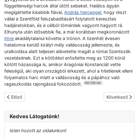
függetlenségi harcok által ütött sebeket. Halálos ágyán
megígértette kisebbik fiával,
András herceggel
, hogy részt
vállal a Szentföld felszabadításárt folytatott keresztes
hadjáratokban, és e célból tömérdek vagyont hagyott rá.
Elhunyta után idősebbik fia, a már korábban megkoronázott
Imre
akadálytalanul követte a trónon. A tizenhét évesen
hatalomra kerülő királyt mély vallásosság jellemezte, és
uralkodása alatt teljesen alávetette magát a római Szentszék
vezetésének. Ezt a kötődést erősítette meg az 1200 körül
kötött házassága is, amikor Aragóniai Konstanciát vette
feleségül, aki olyan országból érkezett, ahol a hitetlenek elleni
folyamatos harc miatt a vallásosság és a pápához való
ragaszkodás rajongássá fokozódott.
Ref, 229. old.
Előző cikk: II. Béla magyar király (Vak Béla)
Következő cikk: 
Előző
Következő
Kedves Látogatónk!
Isten hozott az oldalunkon!