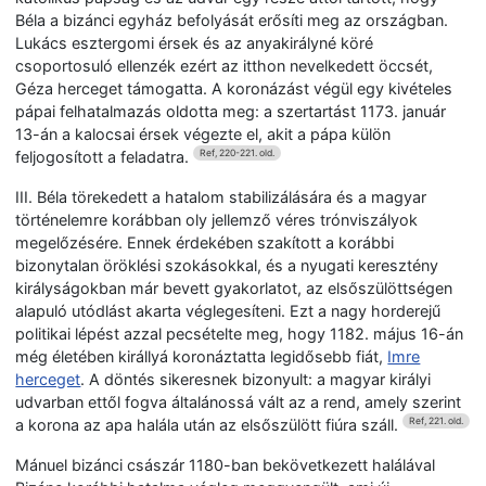
Béla a bizánci egyház befolyását erősíti meg az országban.
Lukács esztergomi érsek és az anyakirályné köré
csoportosuló ellenzék ezért az itthon nevelkedett öccsét,
Géza herceget támogatta. A koronázást végül egy kivételes
pápai felhatalmazás oldotta meg: a szertartást 1173. január
13-án a kalocsai érsek végezte el, akit a pápa külön
feljogosított a feladatra.
Ref, 220-221. old.
III. Béla törekedett a hatalom stabilizálására és a magyar
történelemre korábban oly jellemző véres trónviszályok
megelőzésére. Ennek érdekében szakított a korábbi
bizonytalan öröklési szokásokkal, és a nyugati keresztény
királyságokban már bevett gyakorlatot, az elsőszülöttségen
alapuló utódlást akarta véglegesíteni. Ezt a nagy horderejű
politikai lépést azzal pecsételte meg, hogy 1182. május 16-án
még életében királlyá koronáztatta legidősebb fiát,
Imre
herceget
. A döntés sikeresnek bizonyult: a magyar királyi
udvarban ettől fogva általánossá vált az a rend, amely szerint
a korona az apa halála után az elsőszülött fiúra száll.
Ref, 221. old.
Mánuel bizánci császár 1180-ban bekövetkezett halálával