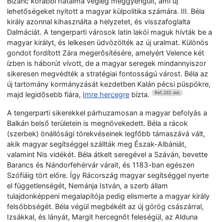
Bizánc korábbi hatalma végleg meggyengült, ami új
lehetőségeket nyitott a magyar külpolitika számára. III. Béla
király azonnal kihasználta a helyzetet, és visszafoglalta
Dalmáciát. A tengerparti városok latin lakói maguk hívták be a
magyar királyt, és lelkesen üdvözölték az új uralmat. Különös
gondot fordított Zára megerősítésére, amelyért Velence két
ízben is háborút vívott, de a magyar seregek mindannyiszor
sikeresen megvédték a stratégiai fontosságú várost. Béla az
új tartomány kormányzását kezdetben Kalán pécsi püspökre,
majd legidősebb fiára,
Imre hercegre
bízta.
Ref, 222. old.
A tengerparti sikerekkel párhuzamosan a magyar befolyás a
Balkán belső területein is megnövekedett. Béla a rácok
(szerbek) önállósági törekvéseinek legfőbb támaszává vált,
akik magyar segítséggel szállták meg Észak-Albániát,
valamint Nis vidékét. Béla átkelt seregével a Száván, bevette
Barancs és Nándorfehérvár várait, és 1183-ban egészen
Szófiáig tört előre. Így Rácország magyar segítséggel nyerte
el függetlenségét, Nemánja István, a szerb állam
tulajdonképpeni megalapítója pedig elismerte a magyar király
felsőbbségét. Béla végül megbékélt az új görög császárral,
Izsákkal, és lányát, Margit hercegnőt feleségül, az Alduna