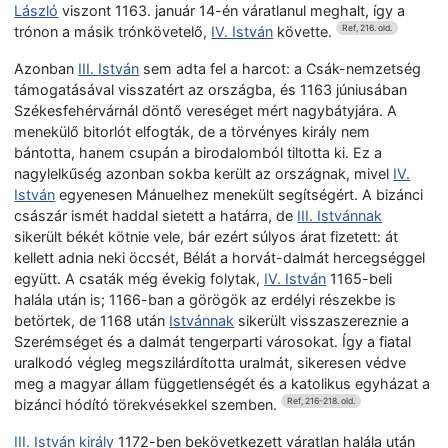
László
viszont 1163. január 14-én váratlanul meghalt, így a
trónon a másik trónkövetelő,
IV. István
követte.
Ref, 216. old.
Azonban
III. István
sem adta fel a harcot: a Csák-nemzetség
támogatásával visszatért az országba, és 1163 júniusában
Székesfehérvárnál döntő vereséget mért nagybátyjára. A
menekülő bitorlót elfogták, de a törvényes király nem
bántotta, hanem csupán a birodalomból tiltotta ki. Ez a
nagylelkűség azonban sokba került az országnak, mivel
IV.
István
egyenesen Mánuelhez menekült segítségért. A bizánci
császár ismét haddal sietett a határra, de
III. Istvánnak
sikerült békét kötnie vele, bár ezért súlyos árat fizetett: át
kellett adnia neki öccsét, Bélát a horvát-dalmát hercegséggel
együtt. A csaták még évekig folytak,
IV. István
1165-beli
halála után is; 1166-ban a görögök az erdélyi részekbe is
betörtek, de 1168 után
Istvánnak
sikerült visszaszereznie a
Szerémséget és a dalmát tengerparti városokat. Így a fiatal
uralkodó végleg megszilárdította uralmát, sikeresen védve
meg a magyar állam függetlenségét és a katolikus egyházat a
bizánci hódító törekvésekkel szemben.
Ref, 216-218. old.
III. István király
1172-ben bekövetkezett váratlan halála után