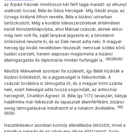
az Árpád-háznak mindössze két férfi tagja maradt: az elhunyt
uralkodó öccsei, Béla és Géza hercegek. Míg Gézát anyja, az
özvegy királyné itthon nevelte, Béla a bizánci udvarban
tartózkodott. Még a korábbi békeszerződések értelmében
került Konstantinápolyba, ahol Mánuel császár, akinek ekkor
még nem volt fia, saját lányával jegyezte el, a birodalom
örökösévé nevezte ki, és az Elek nevet adta neki. A magyar
herceg így kiváló nevelésben részesült: nemcsak széles körű
tudást szerzett, hanem alaposan megismerte a bizánci
államigazgatás és diplomácia minden furfangját is.
Ref, 220. old.
Később Mánuelnek azonban fia született, így Bélát kizárták a
bizánci öröklésből, és a jegyességet is felbontották. A
császár továbbra is támogatta őt, és a magyar trónt szánta
neki, ezért feleségül adta hozzá sógornőjét, az antiochiai
hercegnőt, Chatillon Ágnest. III. Béla így 1172 tavaszán, bátyja
halálhírére már felkészült és tapasztalt államférfiként, bizánci
sereg támogatásával indulhatott el a hatalom átvételére.
Ref,
220. old.
Hazatérésekor azonban komoly ellenállásba ütközött, mivel a
katolikus papság és az udvar egy része attól tartott, hogy