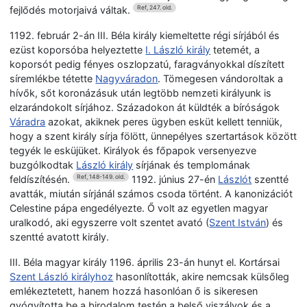
fejlődés motorjaivá váltak.
Ref, 247. old.
1192. február 2-án III. Béla király kiemeltette régi sírjából és
ezüst koporsóba helyeztette
I. László király
tetemét, a
koporsót pedig fényes oszlopzatú, faragványokkal díszített
síremlékbe tétette
Nagyváradon
. Tömegesen vándoroltak a
hívők, sőt koronázásuk után legtöbb nemzeti királyunk is
elzarándokolt sírjához. Századokon át küldték a bíróságok
Váradra
azokat, akiknek peres ügyben esküt kellett tenniük,
hogy a szent király sírja fölött, ünnepélyes szertartások között
tegyék le esküjüket. Királyok és főpapok versenyezve
buzgólkodtak
László király
sírjának és templomának
feldíszítésén.
1192. június 27-én
Lászlót
szentté
Ref, 148-149. old.
avatták, miután sírjánál számos csoda történt. A kanonizációt
Celestine pápa engedélyezte. Ő volt az egyetlen magyar
uralkodó, aki egyszerre volt szentet avató (
Szent István
) és
szentté avatott király.
III. Béla magyar király 1196. április 23-án hunyt el. Kortársai
Szent László királyhoz
hasonlították, akire nemcsak külsőleg
emlékeztetett, hanem hozzá hasonlóan ő is sikeresen
gyógyította be a birodalom testén a belső viszályok és a