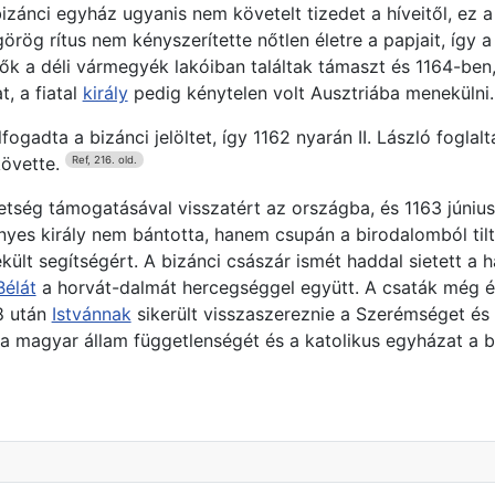
izánci egyház ugyanis nem követelt tizedet a híveitől, ez
rög rítus nem kényszerítette nőtlen életre a papjait, így a
lők a déli vármegyék lakóiban találtak támaszt és 1164-ben
, a fiatal
király
pedig kénytelen volt Ausztriába menekülni
gadta a bizánci jelöltet, így 1162 nyarán II. László foglalta
övette.
Ref, 216. old.
etség támogatásával visszatért az országba, és 1163 júni
ényes király nem bántotta, hanem csupán a birodalomból til
t segítségért. A bizánci császár ismét haddal sietett a h
Bélát
a horvát-dalmát hercegséggel együtt. A csaták még é
8 után
Istvánnak
sikerült visszaszereznie a Szerémséget és a
 a magyar állam függetlenségét és a katolikus egyházat a 