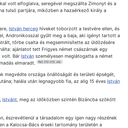
al volt elfoglalva, seregével megszállta Zimonyt és a
na tulsó partjára, miközben a hazaérkező király a
sre,
István herceg
híveket toborzott a testvére ellen, és
 Andronikosszal gyűlt meg a baja, aki igényt tartott a
rált, tőrbe csalta és megsemmisítette az üldözésére
álta: ajánlatot tett Frigyes német császárnak egy
 volt. Bár
István
személyesen meglátogatta a német
támadás elmaradt.
Ref, 212–213. old.
ak megvédte országa önállóságát és területi épségét,
utána; halála után legnagyobb fia, az alig 15 éves
István
,
Istvánt
, meg az időközben szintén Bizáncba szökött
an, észrevétlenül a társadalom egy igen nagy részének
en a Kalocsa-Bács érseki tartomány területén a