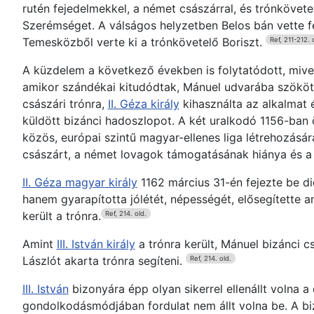
rutén fejedelmekkel, a német császárral, és trónkövete
Szerémséget. A válságos helyzetben Belos bán vette fe
Temesközből verte ki a trónkövetelő Boriszt.
Ref, 211-212. 
A küzdelem a következő években is folytatódott, mivel 
amikor szándékai kitudódtak, Mánuel udvarába szökött
császári trónra,
II. Géza király
kihasználta az alkalmat 
küldött bizánci hadoszlopot. A két uralkodó 1156-ban 
közös, európai szintű magyar-ellenes liga létrehozására
császárt, a német lovagok támogatásának hiánya és a ké
II. Géza magyar király
1162 március 31-én fejezte be di
hanem gyarapította jólétét, népességét, elősegítette a
került a trónra.
Ref, 214. old.
Amint
III. István király
a trónra került, Mánuel bizánci 
Lászlót akarta trónra segíteni.
Ref, 214. old.
III. István
bizonyára épp olyan sikerrel ellenállt volna 
gondolkodásmódjában fordulat nem állt volna be. A bi