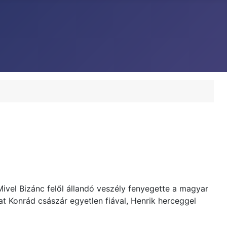
Mivel Bizánc felől állandó veszély fenyegette a magyar
at Konrád császár egyetlen fiával, Henrik herceggel