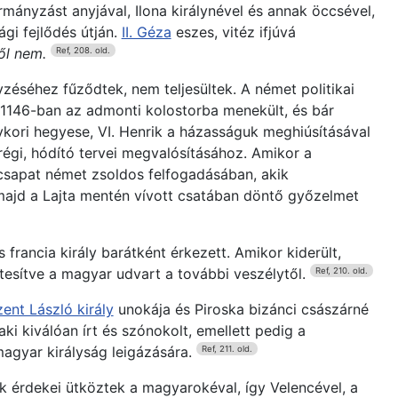
rmányzást anyjával, Ilona királynével és annak öccsével,
gi fejlődés útján.
II. Géza
eszes, vitéz ifjúvá
ől nem.
Ref, 208. old.
zéséhez fűződtek, nem teljesültek. A német politikai
a 1146-ban az admonti kolostorba menekült, és bár
gykori hegyese, VI. Henrik a házasságuk meghiúsításával
régi, hódító tervei megvalósításához. Amikor a
csapat német zsoldos felfogadásában, akik
majd a Lajta mentén vívott csatában döntő győzelmet
francia király barátként érkezett. Amikor kiderült,
ntesítve a magyar udvart a további veszélytől.
Ref, 210. old.
ent László király
unokája és Piroska bizánci császárné
ki kiválóan írt és szónokolt, emellett pedig a
magyar királyság leigázására.
Ref, 211. old.
k érdekei ütköztek a magyarokéval, így Velencével, a