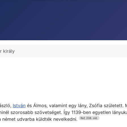
r király
ászló,
István
és Álmos, valamint egy lány, Zsófia született. 
 minél szorosabb szövetséget. Így 1139-ben egyetlen lányuk
 a német udvarba küldték nevelkedni.
Ref, 208. old.