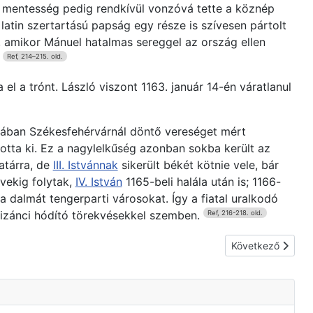
 a mentesség pedig rendkívül vonzóvá tette a köznép
 latin szertartású papság egy része is szívesen pártolt
, amikor Mánuel hatalmas sereggel az ország ellen
.
Ref, 214–215. old.
 el a trónt. László viszont 1163. január 14-én váratlanul
usában Székesfehérvárnál döntő vereséget mért
totta ki. Ez a nagylelkűség azonban sokba került az
atárra, de
III. Istvánnak
sikerült békét kötnie vele, bár
vekig folytak,
IV. István
1165-beli halála után is; 1166-
 dalmát tengerparti városokat. Így a fiatal uralkodó
bizánci hódító törekvésekkel szemben.
Ref, 216-218. old.
Következő cikk: L
Következő