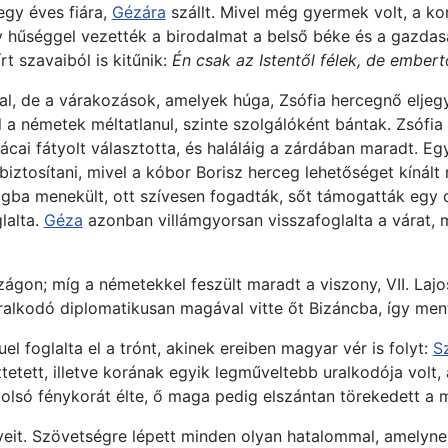
negy éves fiára,
Gézára
szállt. Mivel még gyermek volt, a ko
 hűséggel vezették a birodalmat a belső béke és a gazdasá
rt szavaiból is kitűnik:
Én csak az Istentől félek, de embert
al, de a várakozások, amelyek húga, Zsófia hercegnő eljegy
l a németek méltatlanul, szinte szolgálóként bántak. Zsófi
ácai fátyolt választotta, és haláláig a zárdában maradt. E
tosítani, mivel a kóbor Borisz herceg lehetőséget kínált 
ágba menekült, ott szívesen fogadták, sőt támogatták egy 
lalta.
Géza
azonban villámgyorsan visszafoglalta a várat, 
gon; míg a németekkel feszült maradt a viszony, VII. Lajos 
 uralkodó diplomatikusan magával vitte őt Bizáncba, így me
uel foglalta el a trónt, akinek ereiben magyar vér is folyt:
Sz
etett, illetve korának egyik legműveltebb uralkodója volt, a
olsó fénykorát élte, ő maga pedig elszántan törekedett a 
rveit. Szövetségre lépett minden olyan hatalommal, amelyne