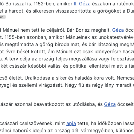
lő Borisszal is. 1152-ben, amikor
II. Géza
északon a ruténokk
l a harcot, és sikeresen visszaszorította a görögöket a Du
old.
Mánuel nem tett le céljairól. Bár Borisz meghalt,
Géza
öcc
. 1155-ben azonban, amikor Mánuelnek az unokatestvérével,
és megtámadta a görög birodalmat, és bár látszólag meghát
öt évre békét kötött, ám Mánuel ezt csak időnyerésre haszn
. A terv célja az ország teljes megszállása vagy felosztása
t császár későbbi vallási és politikai ellentétei miatt a 
cső életét. Uralkodása a siker és haladás kora volt. Nemcs
nyagi és szellemi virágzását. Négy fiú és négy lány maradt 
császár azonnal beavatkozott az utódlásba, és
Géza
öccseit
a császári cselszövésnek, mint
apja
tette, ha időközben lass
zánci háborúk idején az ország déli vármegyéiben, különös