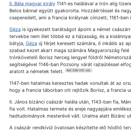
II. Béla magyar király
1141-es halálával a trón alig tize
Belos bánnal együtt gyakorolta. Hozzáértéssel és nagy
cseperedett, ami a francia királynak címzett, 1161-ben í
Géza
is igyekezett barátságot ápolni a német császárr
tervekbe nem illet többé ez a házasság, és a kislánnya
bátyja,
Géza
új férjet keresett számára, ő inkább az ap
szabad kezet akart maga számára Magyarország felé biz
trónkövetelő Borisz herceg lengyel földről Németorsz
segítségével 1146-ban Pozsony várát rajtaütéssel elfog
aratott a németek felett.
Ref, 208–210. old.
1147-ben hatalmas keresztes hadak vonultak át az orszá
hogy a francia táborban ott rejtőzik Borisz, a francia
II. János bizánci császár halála után, 1143-ban fia, Mán
fia volt. Hatalmas termete és ereje nagyapjára emlékezt
hadtudományok mesterévé vált. Uralma alatt Bizánc ut
A császár rendkívül óvatosan készítette elő hódító te