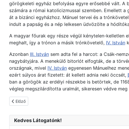
görögkeleti egyház befolyása egyre erősebbé vált. A b
számára a római katolicizmussal szemben. Emellett a gö
át a bizánci egyházhoz. Mánuel tervei és a trónkövete
indult a papság és a nép lelkesen üdvözölte a hódítókat
A magyar főurak egy része végül kénytelen-kelletlen elfo
meghalt, így a trónon a másik trónkövetelő,
IV. István
k
Azonban
III. István
sem adta fel a harcot: a Csák-nemz
nagybátyjára. A menekülő bitorlót elfogták, de a törv
országnak, mivel
IV. István
egyenesen Mánuelhez menekül
ezért súlyos árat fizetett: át kellett adnia neki öccsét,
ban a görögök az erdélyi részekbe is betörtek, de 116
végleg megszilárdította uralmát, sikeresen védve meg
Előző cikk: I. László magyar király (Szent László)
Előző
Kedves Látogatónk!