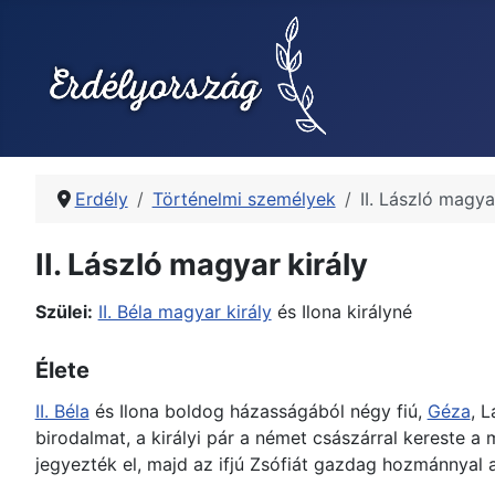
Erdély
Történelmi személyek
II. László magya
II. László magyar király
Szülei:
II. Béla magyar király
és Ilona királyné
Élete
II. Béla
és Ilona boldog házasságából négy fiú,
Géza
, L
birodalmat, a királyi pár a német császárral kereste a
jegyezték el, majd az ifjú Zsófiát gazdag hozmánnyal