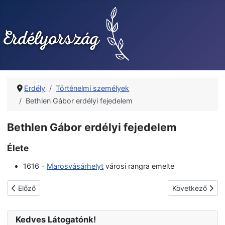
Erdély
Történelmi személyek
Bethlen Gábor erdélyi fejedelem
Bethlen Gábor erdélyi fejedelem
Élete
1616 -
Marosvásárhelyt
városi rangra emelte
Előző cikk: Báthory István erdélyi fejedelem
Következő cikk: 
Előző
Következő
Kedves Látogatónk!