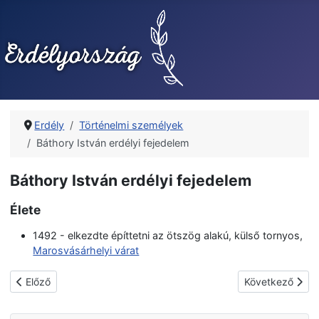
Erdély
Történelmi személyek
Báthory István erdélyi fejedelem
Báthory István erdélyi fejedelem
Élete
1492 - elkezdte építtetni az ötszög alakú, külső tornyos,
Marosvásárhelyi várat
Előző cikk: Árpád-házi Sarolta magyar királyné
Következő cikk:
Előző
Következő