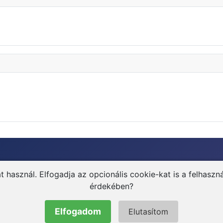
asznál. Elfogadja az opcionális cookie-kat is a felhasznál
abadon felhasználható, feltéve, hogy
érdekében?
 tartalomra.
Elfogadom
Elutasítom