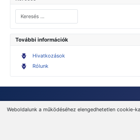
Keresés...
További információk
Hivatkozások
Rólunk
Szerzői jog: © 2026 Bizonyos jogok fenntartva.
Weboldalunk a működéséhez elengedhetetlen cookie-kat h
A weboldalon található tartalom nem kereskedelmi célokra sz
megfelelő forrásmegjelölést és linket biztosítanak az eredeti