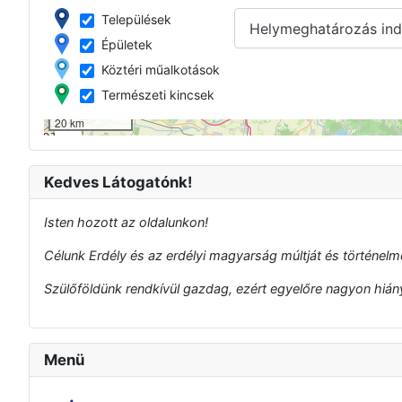
Települések
Helymeghatározás ind
Épületek
Köztéri műalkotások
Természeti kincsek
20 km
+
−
Kedves Látogatónk!
Isten hozott az oldalunkon!
Célunk Erdély és az erdélyi magyarság múltját és történelmé
Szülőföldünk rendkívül gazdag, ezért egyelőre nagyon hiányo
Menü