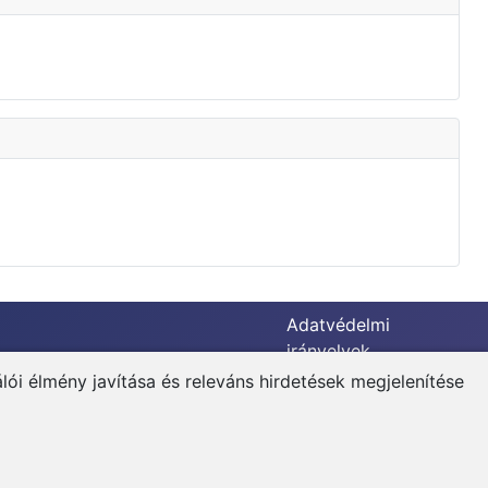
Adatvédelmi
irányelvek
ói élmény javítása és releváns hirdetések megjelenítése
Felhasználási
feltételek
Impresszum
Kapcsolat