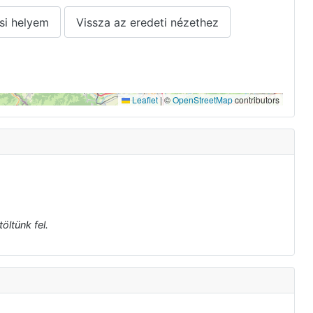
si helyem
Vissza az eredeti nézethez
Leaflet
|
©
OpenStreetMap
contributors
öltünk fel.