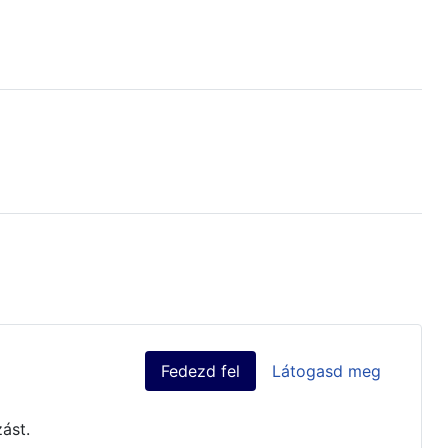
Fedezd fel
Látogasd meg
ást.